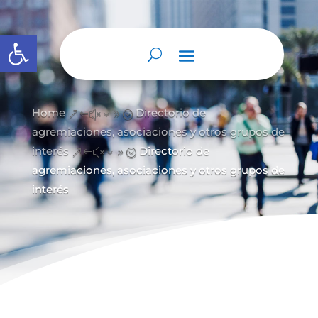
Abrir barra de herramientas
Home
Directorio de
&#x39;
agremiaciones, asociaciones y otros grupos de
interés
Directorio de
&#x39;
agremiaciones, asociaciones y otros grupos de
interés