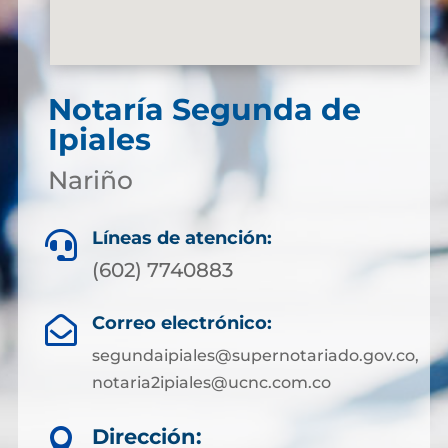
Notaría Segunda de
Ipiales
Nariño
Líneas de atención:

(602) 7740883
Correo electrónico:

segundaipiales@supernotariado.gov.co,
notaria2ipiales@ucnc.com.co
Dirección:
