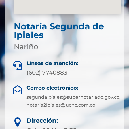
Notaría Segunda de
Ipiales
Nariño
Líneas de atención:

(602) 7740883
Correo electrónico:

segundaipiales@supernotariado.gov.co,
notaria2ipiales@ucnc.com.co
Dirección:
