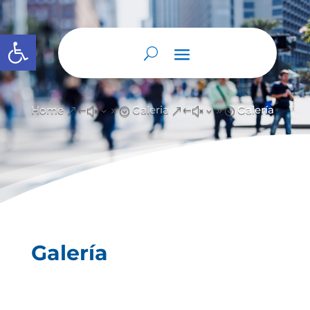
Abrir barra de herramientas
Home
Galeria
Galería
&#x39;
&#x39;
Galería