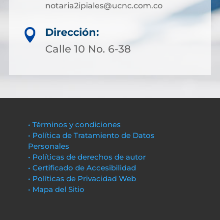
notaria2ipiales@ucnc.com.co
Dirección:

Calle 10 No. 6-38
• Términos y condiciones
• Política de Tratamiento de Datos
Personales
• Políticas de derechos de autor
• Certificado de Accesibilidad
• Políticas de Privacidad Web
• Mapa del Sitio