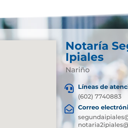
Notaría S
Ipiales
Nariño
Líneas de atenc

(602) 7740883
Correo electrón

segundaipiales@
notaria2ipiales