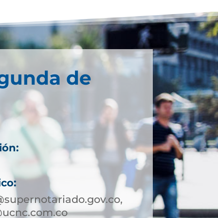
egunda de
ión:
ico:
supernotariado.gov.co,
@ucnc.com.co