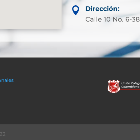
Dirección:

Calle 10 No. 6-3
onales
22