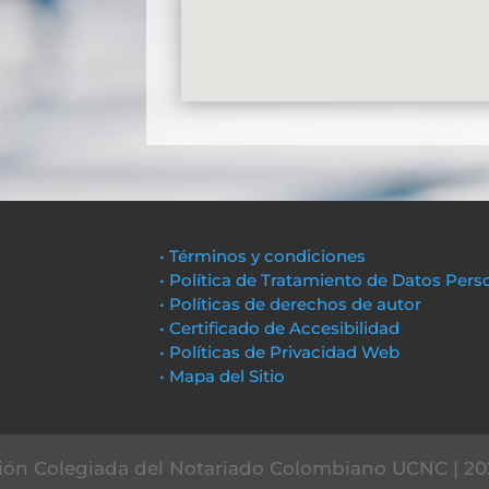
• Términos y condiciones
• Política de Tratamiento de Datos Pers
• Políticas de derechos de autor
• Certificado de Accesibilidad
• Políticas de Privacidad Web
• Mapa del Sitio
ón Colegiada del Notariado Colombiano UCNC | 20