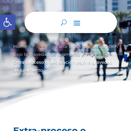
Abrir barra de herramientas
Home
Extra-proceso o declaración
&#x39;
bajo la gravedad de juramento
&#x39;
Extra-proceso o declaración bajo la gravedad
de juramento
Extra-proceso o