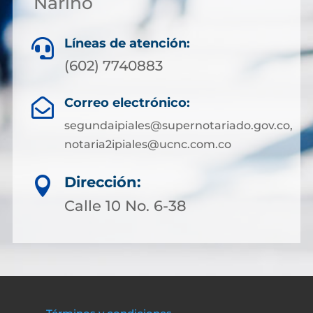
Nariño
Líneas de atención:

(602) 7740883
Correo electrónico:

segundaipiales@supernotariado.gov.co,
notaria2ipiales@ucnc.com.co
Dirección:

Calle 10 No. 6-38