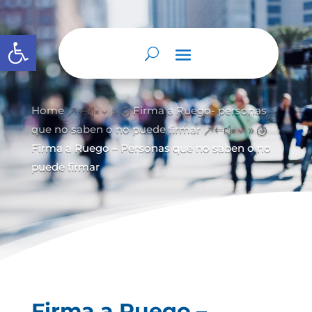
Abrir barra de herramientas
Home
Firma a Ruego- personas
&#x39;
que no saben o no puede firmar
&#x39;
Firma a Ruego – Personas que no saben o no
puede firmar
Firma a Ruego –