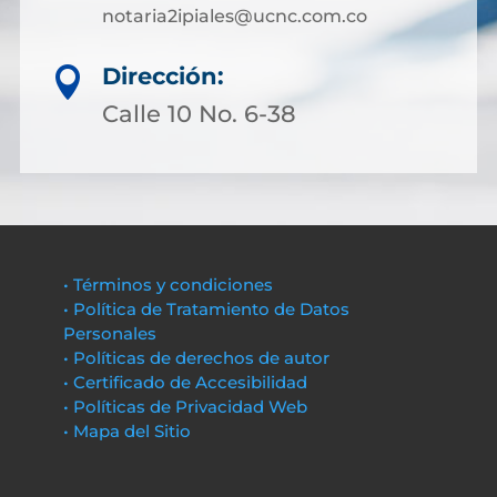
notaria2ipiales@ucnc.com.co
Dirección:

Calle 10 No. 6-38
• Términos y condiciones
• Política de Tratamiento de Datos
Personales
• Políticas de derechos de autor
• Certificado de Accesibilidad
• Políticas de Privacidad Web
• Mapa del Sitio