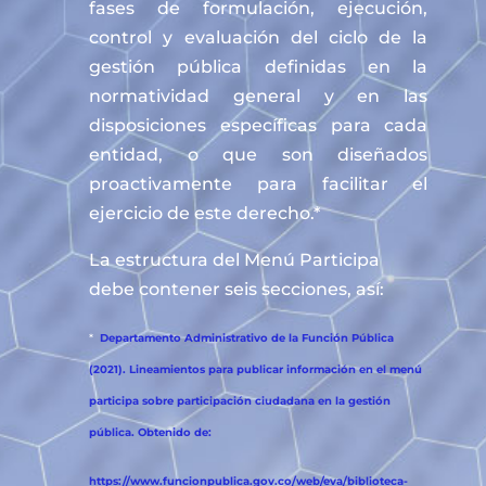
fases de formulación, ejecución,
control y evaluación del ciclo de la
gestión pública definidas en la
normatividad general y en las
disposiciones específicas para cada
entidad, o que son diseñados
proactivamente para facilitar el
ejercicio de este derecho.*
La estructura del Menú Participa
debe contener seis secciones, así:
*
Departamento Administrativo de la Función Pública
(2021). Lineamientos para publicar información en el menú
participa sobre participación ciudadana en la gestión
pública. Obtenido de:
https://www.funcionpublica.gov.co/web/eva/biblioteca-