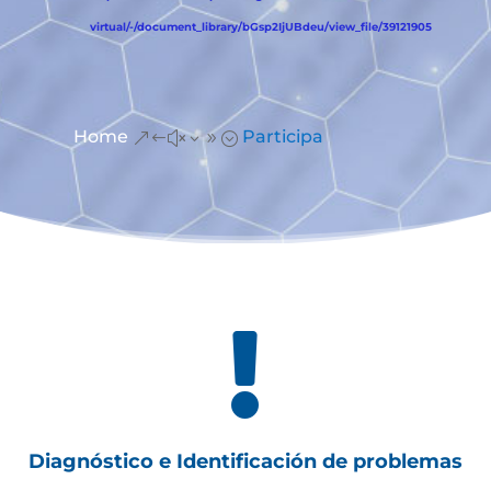
virtual/-/document_library/bGsp2IjUBdeu/view_file/39121905
Home
Participa
&#x39;

Diagnóstico e Identificación de problemas