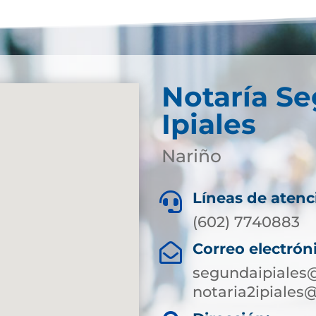
Notaría S
Ipiales
Nariño
Líneas de atenc

(602) 7740883
Correo electrón

segundaipiales@
notaria2ipiales