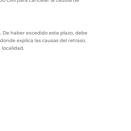
o Civil para cancelar la cédula de
o. De haber excedido este plazo, debe
 donde explica las causas del retraso.
 localidad.