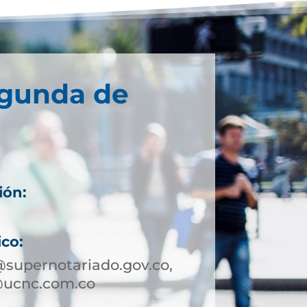
egunda de
ión:
ico:
supernotariado.gov.co,
@ucnc.com.co