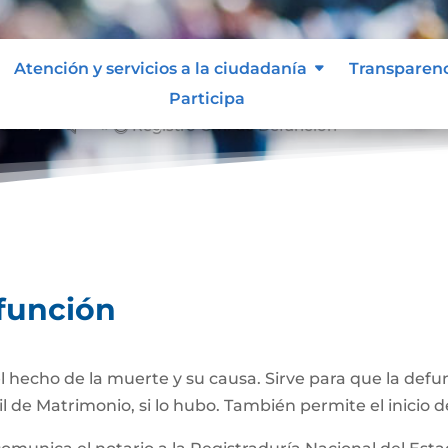
Atención y servicios a la ciudadanía
Transparen
Participa
nción
Registro Civil de Defunción
&#x39;
efunción
 hecho de la muerte y su causa. Sirve para que la def
il de Matrimonio, si lo hubo. También permite el inicio d