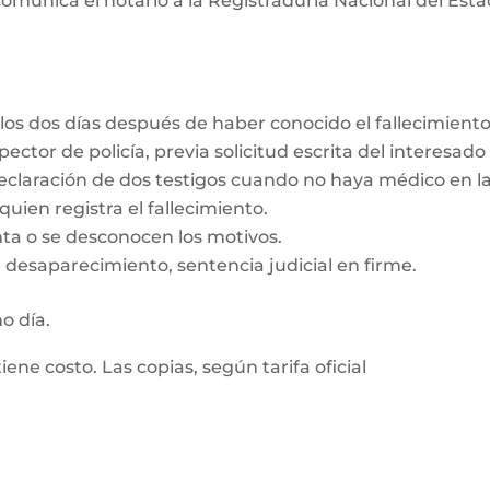
omunica el notario a la Registraduría Nacional del Estad
los dos días después de haber conocido el fallecimient
ector de policía, previa solicitud escrita del interesado
eclaración de dos testigos cuando no haya médico en la
uien registra el fallecimiento.
enta o se desconocen los motivos.
 desaparecimiento, sentencia judicial en firme.
mo día.
tiene costo. Las copias, según tarifa oficial