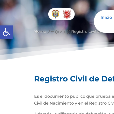
Inicio
Abrir barra de herramientas
Home
Registro civil de defu
&#x39;
Registro Civil de D
Es el documento público que prueba el
Civil de Nacimiento y en el Registro Civ