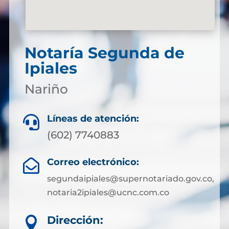
Notaría Segunda de
Ipiales
Nariño
Líneas de atención:

(602) 7740883
Correo electrónico:

segundaipiales@supernotariado.gov.co,
notaria2ipiales@ucnc.com.co
Dirección:
