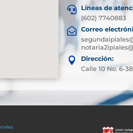
Líneas de atenc

(602) 7740883
Correo electrón

segundaipiales@
notaria2ipiales
Dirección:

Calle 10 No. 6-3
onales