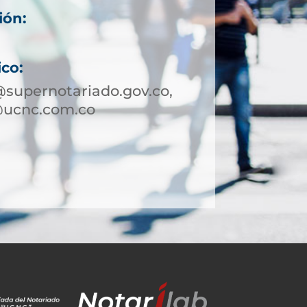
ión:
ico:
supernotariado.gov.co,
@ucnc.com.co
8