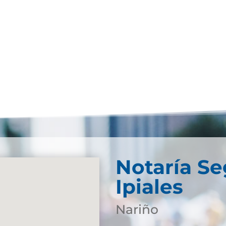
Notaría S
Ipiales
Nariño