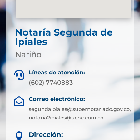
Notaría Segunda de
Ipiales
Nariño
Líneas de atención:

(602) 7740883
Correo electrónico:

segundaipiales@supernotariado.gov.co,
notaria2ipiales@ucnc.com.co
Dirección:
