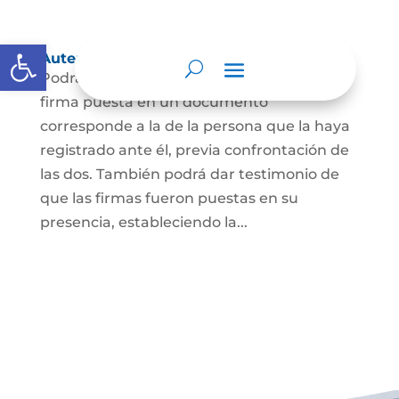
Abrir barra de herramientas
Autenticación de Firma
Podrá dar testimonio escrito de que la
firma puesta en un documento
corresponde a la de la persona que la haya
registrado ante él, previa confrontación de
las dos. También podrá dar testimonio de
que las firmas fueron puestas en su
presencia, estableciendo la...