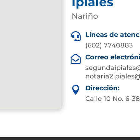
Ipiales
Nariño
Líneas de atenc

(602) 7740883
Correo electrón

segundaipiales@
notaria2ipiales
Dirección:

Calle 10 No. 6-3