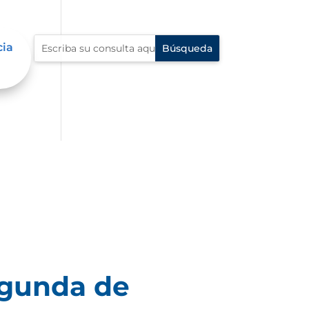
cia
egunda de