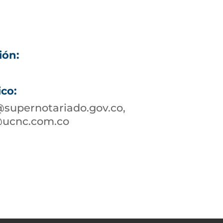
ión:
ico:
supernotariado.gov.co,
@ucnc.com.co
8