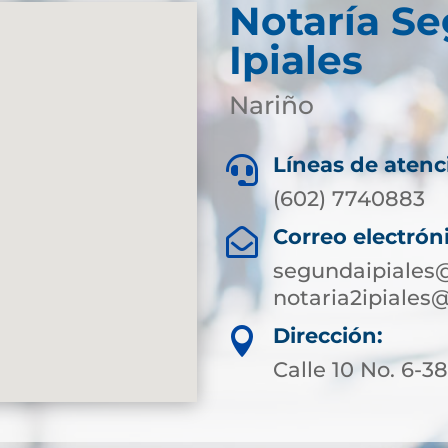
Notaría S
Ipiales
Nariño
Líneas de atenc

(602) 7740883
Correo electrón

segundaipiales@
notaria2ipiales
Dirección:

Calle 10 No. 6-3