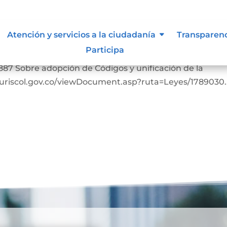
Atención y servicios a la ciudadanía
Transparen
Participa
bia. https://www.suin-juriscol.gov.co/viewDocument.as
887 Sobre adopción de Códigos y unificación de la
-juriscol.gov.co/viewDocument.asp?ruta=Leyes/1789030..