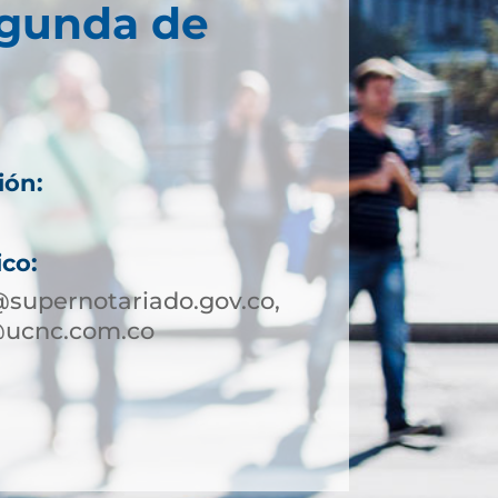
egunda de
ión:
ico:
supernotariado.gov.co,
@ucnc.com.co
8