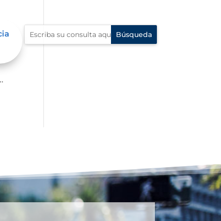
cia
p?
.