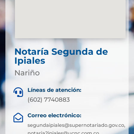
Notaría Segunda de
Ipiales
Nariño
Líneas de atención:

(602) 7740883
Correo electrónico:

segundaipiales@supernotariado.gov.co,
notaria2ipiales@ucnc.com.co