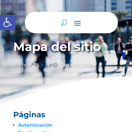
Abrir barra de herramientas
Mapa del sitio
Home
Mapa del sitio
&#x39;
Páginas
Autenticación